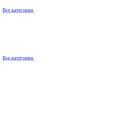
Все категории
Все категории
Установка / демонтаж
Обслуживание
Ремонт
Прокладка фреоновых магистралей
О компании
Лицензии
Вакансии
Отзывы