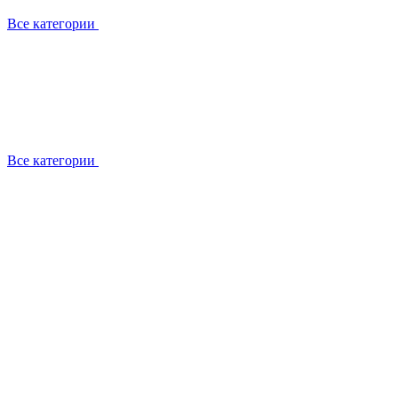
Все категории
Все категории
Установка / демонтаж
Обслуживание
Ремонт
Прокладка фреоновых магистралей
О компании
Лицензии
Вакансии
Отзывы