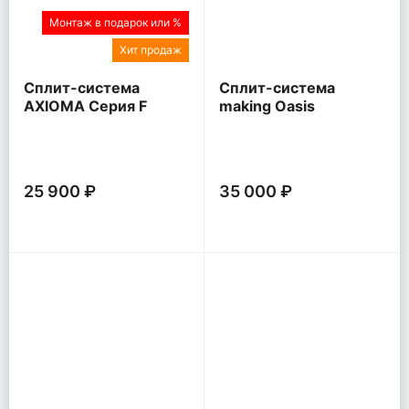
Монтаж в подарок или %
Хит продаж
Сплит-система
Сплит-система
AXIOMA Серия F
making Oasis
everywhere O Pro
25 900 ₽
35 000 ₽