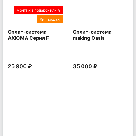
Монтаж в подарок или %
Хит продаж
Сплит-система
Сплит-система
AXIOMA Серия F
making Oasis
everywhere O Pro
25 900 ₽
35 000 ₽