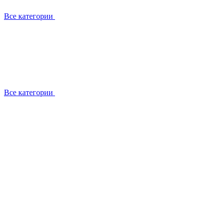
Все категории
Все категории
Установка / демонтаж
Обслуживание
Ремонт
Прокладка фреоновых магистралей
О компании
Лицензии
Вакансии
Отзывы