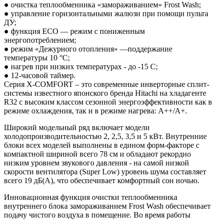
● очистка теплообменника «замораживанием» Frost Wash;
● управление горизонтальными жалюзи при помощи пульта
ДУ;
● функция ECO — режим с пониженным
энергопотреблением;
● режим «Дежурного отопления» —поддержание
температуры 10 °C;
● нагрев при низких температурах - до -15 С;
● 12-часовой таймер.
Серия X-COMFORT – это современные инверторные сплит-
системы известного японского бренда Hitachi на хладагенте
R32 с высоким классом сезонной энергоэффективности как в
режиме охлаждения, так и в режиме нагрева: А++/A+.
Широкий модельный ряд включает модели
холодопроизводительностью 2, 2,5, 3,5 и 5 кВт. Внутренние
блоки всех моделей выполнены в едином форм-факторе с
компактной шириной всего 78 см и обладают рекордно
низким уровнем звукового давления - на самой низкой
скорости вентилятора (Super Low) уровень шума составляет
всего 19 дБ(А), что обеспечивает комфортный сон ночью.
Инновационная функция очистки теплообменника
внутреннего блока замораживанием Frost Wash обеспечивает
подачу чистого воздуха в помещение. Во время работы