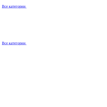
Все категории
Все категории
Установка / демонтаж
Обслуживание
Ремонт
Прокладка фреоновых магистралей
О компании
Лицензии
Вакансии
Отзывы