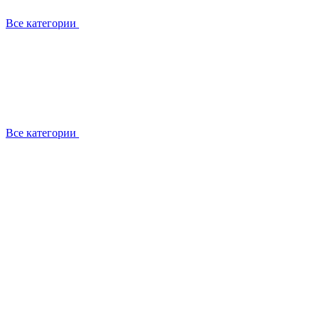
Все категории
Все категории
Установка / демонтаж
Обслуживание
Ремонт
Прокладка фреоновых магистралей
О компании
Лицензии
Вакансии
Отзывы