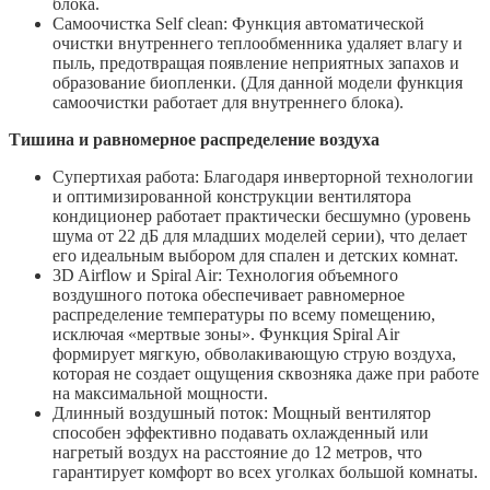
блока.
Самоочистка Self clean: Функция автоматической
очистки внутреннего теплообменника удаляет влагу и
пыль, предотвращая появление неприятных запахов и
образование биопленки. (Для данной модели функция
самоочистки работает для внутреннего блока).
Тишина и равномерное распределение воздуха
Супертихая работа: Благодаря инверторной технологии
и оптимизированной конструкции вентилятора
кондиционер работает практически бесшумно (уровень
шума от 22 дБ для младших моделей серии), что делает
его идеальным выбором для спален и детских комнат.
3D Airflow и Spiral Air: Технология объемного
воздушного потока обеспечивает равномерное
распределение температуры по всему помещению,
исключая «мертвые зоны». Функция Spiral Air
формирует мягкую, обволакивающую струю воздуха,
которая не создает ощущения сквозняка даже при работе
на максимальной мощности.
Длинный воздушный поток: Мощный вентилятор
способен эффективно подавать охлажденный или
нагретый воздух на расстояние до 12 метров, что
гарантирует комфорт во всех уголках большой комнаты.