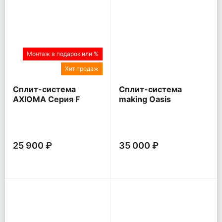
Монтаж в подарок или %
Хит продаж
Сплит-система
Сплит-система
AXIOMA Серия F
making Oasis
everywhere O Pro
25 900 ₽
35 000 ₽