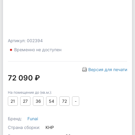
Артикул: 002394
Временно не доступен
Версия для печати
72 090 ₽
На помещение до (кв.м.):
21
27
36
54
72
-
Бренд:
Funai
Страна сборки:
КНР