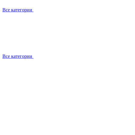
Все категории
Все категории
Установка / демонтаж
Обслуживание
Ремонт
Прокладка фреоновых магистралей
О компании
Лицензии
Вакансии
Отзывы