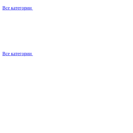
Все категории
Все категории
Установка / демонтаж
Обслуживание
Ремонт
Прокладка фреоновых магистралей
О компании
Лицензии
Вакансии
Отзывы