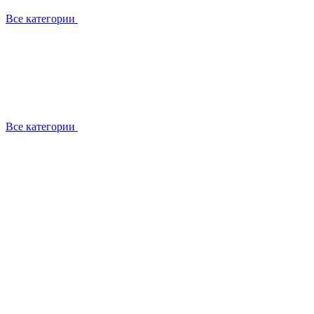
Все категории
Все категории
Установка / демонтаж
Обслуживание
Ремонт
Прокладка фреоновых магистралей
О компании
Лицензии
Вакансии
Отзывы