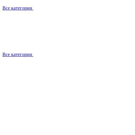
Все категории
Все категории
Установка / демонтаж
Обслуживание
Ремонт
Прокладка фреоновых магистралей
О компании
Лицензии
Вакансии
Отзывы