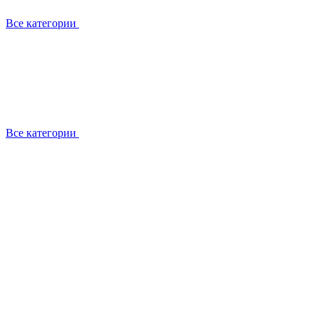
Все категории
Все категории
Установка / демонтаж
Обслуживание
Ремонт
Прокладка фреоновых магистралей
О компании
Лицензии
Вакансии
Отзывы