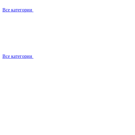
Все категории
Все категории
Установка / демонтаж
Обслуживание
Ремонт
Прокладка фреоновых магистралей
О компании
Лицензии
Вакансии
Отзывы