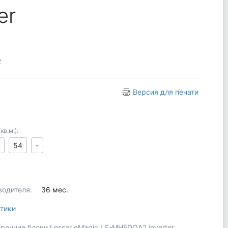
er
2
Версия для печати
в.м.):
54
-
водителя:
36 мес.
тики
ренние блоки Lessar eMagic LS-MHEDOA2 inverter