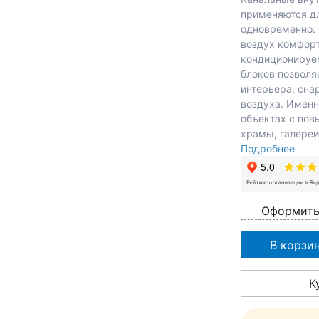
применяются д
одновременно. 
воздух комфор
кондиционируе
блоков позволя
интерьера: сна
воздуха. Именн
объектах с пов
храмы, галереи
Подробнее
Оформить
В корзи
К