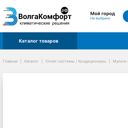
Мой город
Не выбрано
Каталог товаров
Главная
Каталог
Сплит-системы / Кондиционеры
Мульти сплит-системы
Главная
Каталог
Сплит-системы / Кондиционеры
Мульти
Внутренний блок канального типа Lessar eMagic LS-MHEDOA2 inver