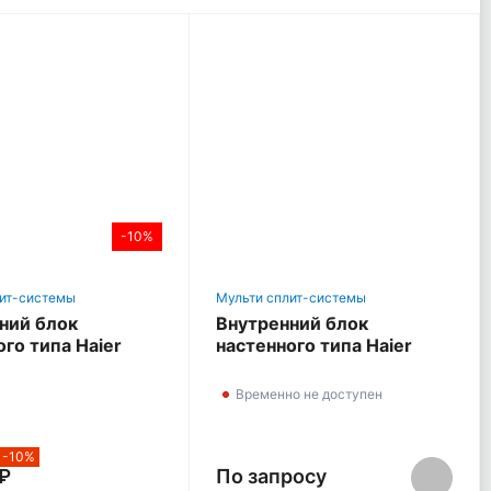
-10%
лит-системы
Мульти сплит-системы
ний блок
Внутренний блок
ого типа Haier
настенного типа Haier
inverter
FAMILY inverter
Временно не доступен
-10%
 ₽
По запросу