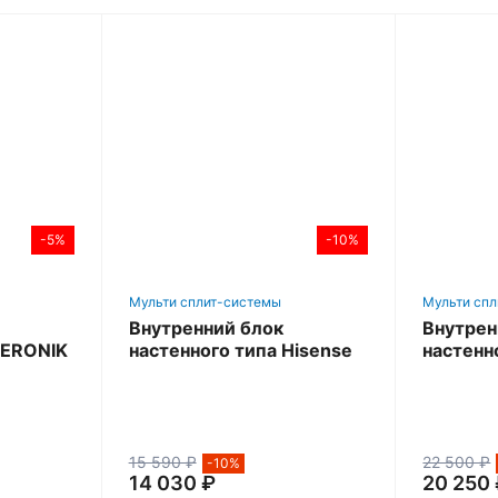
-5%
-10%
Мульти сплит-системы
Мульти сп
Внутренний блок
Внутрен
AERONIK
настенного типа Hisense
настенн
SMART FM DC Inverter
LEADER 
15 590 ₽
22 500 ₽
-10%
14 030 ₽
20 250