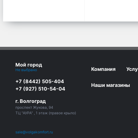
Мой город
Компания
Услу
Не выбрано
+7 (8442) 505-404
Наши магазины
+7 (927) 510-54-04
г. Волгоград
проспект Жукова, 94
ТЦ "АУРА" , 1 этаж (правое крыло)
sale@volgakomfort.ru