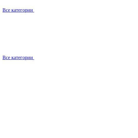
Все категории
Все категории
Установка / демонтаж
Обслуживание
Ремонт
Прокладка фреоновых магистралей
О компании
Лицензии
Вакансии
Отзывы