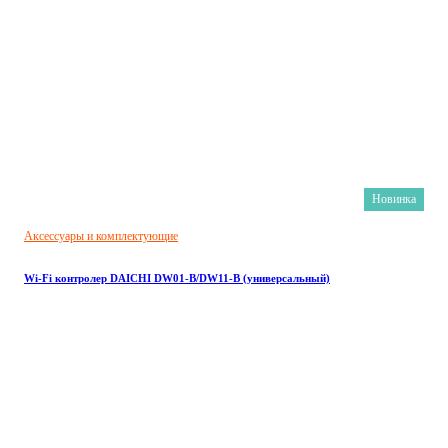
Новинка
Аксессуары и комплектующие
Wi-Fi контролер DAICHI DW01-B/DW11-B (универсальный)