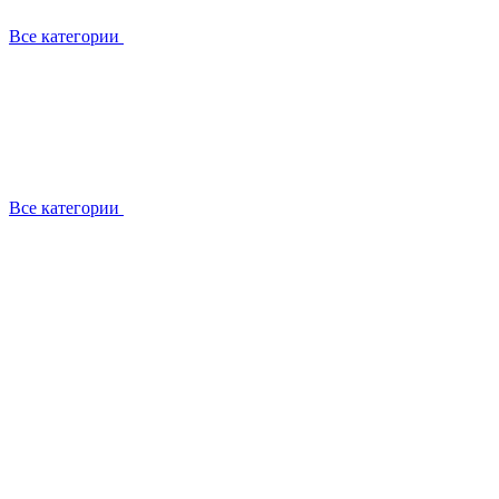
Все категории
Все категории
Установка / демонтаж
Обслуживание
Ремонт
Прокладка фреоновых магистралей
О компании
Лицензии
Вакансии
Отзывы