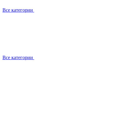
Все категории
Все категории
Установка / демонтаж
Обслуживание
Ремонт
Прокладка фреоновых магистралей
О компании
Лицензии
Вакансии
Отзывы