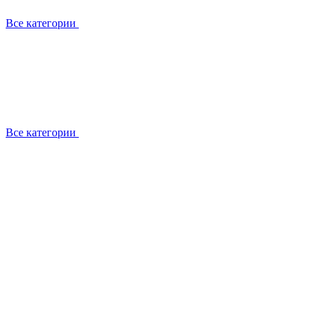
Все категории
Все категории
Установка / демонтаж
Обслуживание
Ремонт
Прокладка фреоновых магистралей
О компании
Лицензии
Вакансии
Отзывы