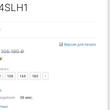
4SLH1
1
Версия для печати
₽
105 190 ₽
 ₽
в.м.):
2
108
144
180
-
e
водителя:
36 мес.
тики