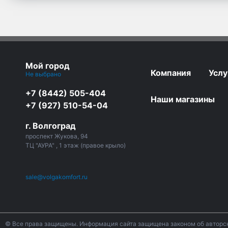
Мой город
Компания
Услу
Не выбрано
+7 (8442) 505-404
Наши магазины
+7 (927) 510-54-04
г. Волгоград
проспект Жукова, 94
ТЦ "АУРА" , 1 этаж (правое крыло)
sale@volgakomfort.ru
© Все права защищены. Информация сайта защищена законом об авторск