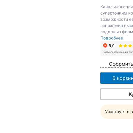
Канальная спли
супертонким ко
возможности ее
понижения выс
поддон из форм
Подробнее
Оформить
В корзи
К
Участвует в 