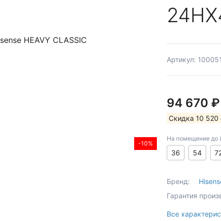
24HX
Артикул: 10005
94 670 
Скидка 10 520
На помещение до (к
-10%
36
54
7
Бренд:
Hisens
Гарантия произ
Все характерис