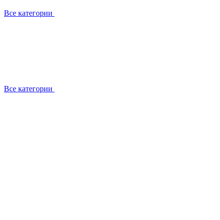
Все категории
Все категории
Установка / демонтаж
Обслуживание
Ремонт
Прокладка фреоновых магистралей
О компании
Лицензии
Вакансии
Отзывы