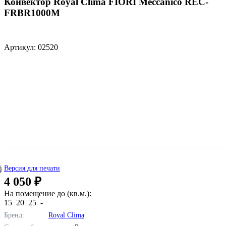
Конвектор Royal Clima FIORI Meccanico REC-
FRBR1000M
Артикул: 02520
Версия для печати
4 050 ₽
На помещение до (кв.м.):
15
20
25
-
Бренд:
Royal Clima