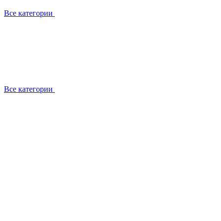
Все категории
Все категории
Установка / демонтаж
Обслуживание
Ремонт
Прокладка фреоновых магистралей
О компании
Лицензии
Вакансии
Отзывы