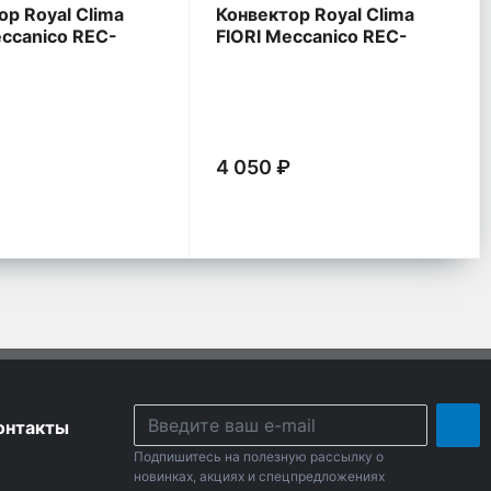
ор Royal Clima
Конвектор Royal Clima
eccanico REC-
FIORI Meccanico REC-
FRBR
₽
4 050 ₽
онтакты
Подпишитесь на полезную рассылку о
новинках, акциях и спецпредложениях