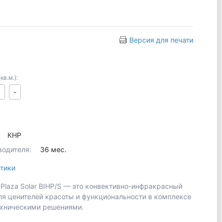
Версия для печати
в.м.):
5
-
КНР
водителя:
36 мес.
тики
u Plaza Solar BIHP/S — это конвективно-инфракрасный
ля ценителей красоты и функциональности в комплексе
ехническими решениями.