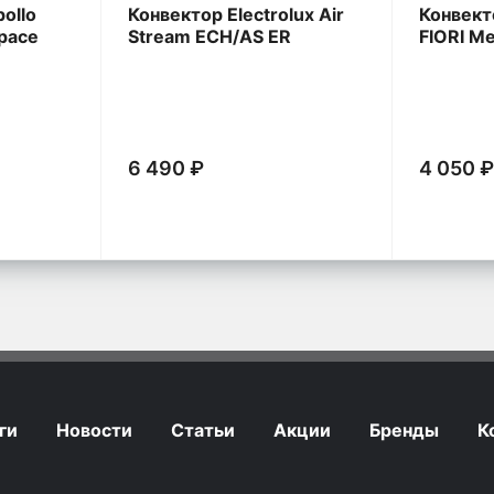
ollo
Конвектор Electrolux Air
Конвект
Space
Stream ECH/AS ER
FIORI M
FRWG
6 490 ₽
4 050 
ги
Новости
Статьи
Акции
Бренды
К